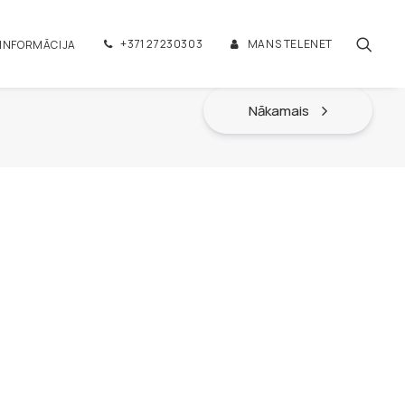
+371 27230303
MANS TELENET
 INFORMĀCIJA
Nākamais