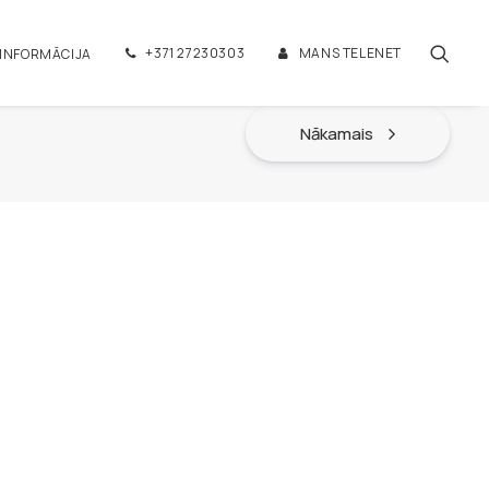
+371 27230303
MANS TELENET
 INFORMĀCIJA
Nākamais