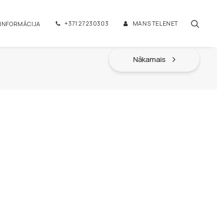
+371 27230303
MANS TELENET
 INFORMĀCIJA
Nākamais