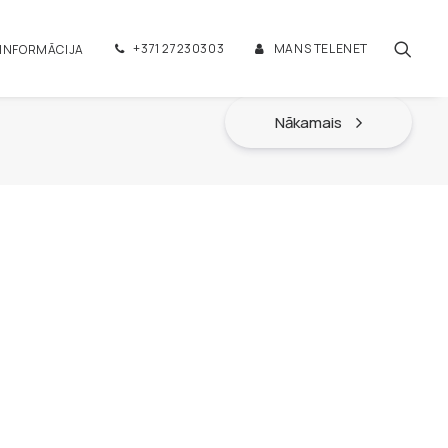
+371 27230303
MANS TELENET
 INFORMĀCIJA
Nākamais