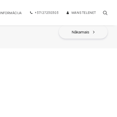
+371 27230303
MANS TELENET
 INFORMĀCIJA
Nākamais