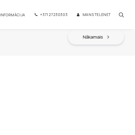
+371 27230303
MANS TELENET
 INFORMĀCIJA
Nākamais