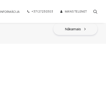
+371 27230303
MANS TELENET
 INFORMĀCIJA
Nākamais