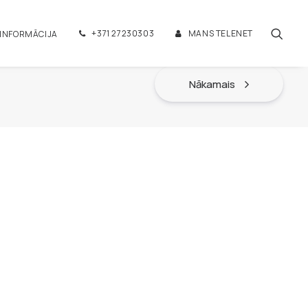
+371 27230303
MANS TELENET
 INFORMĀCIJA
Nākamais