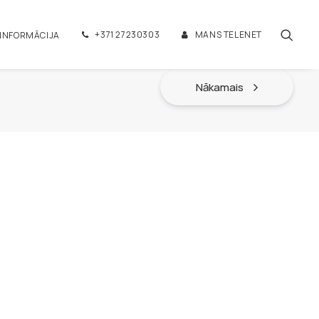
+371 27230303
MANS TELENET
 INFORMĀCIJA
Nākamais