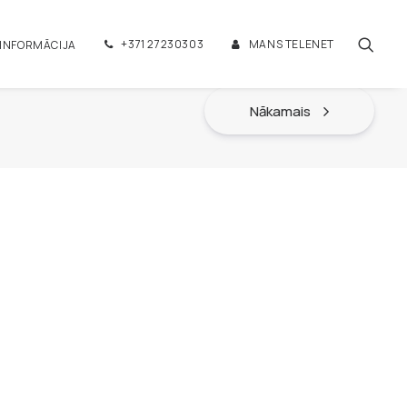
+371 27230303
MANS TELENET
 INFORMĀCIJA
Nākamais