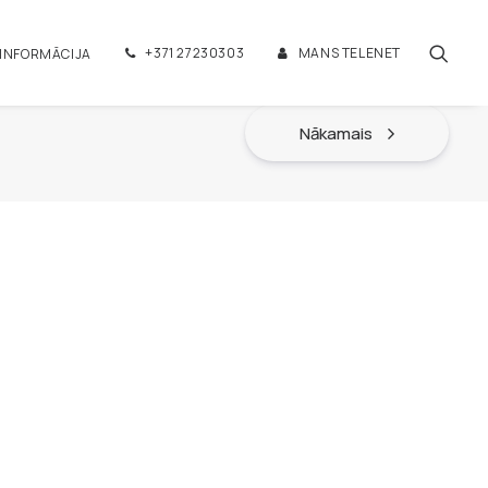
+371 27230303
MANS TELENET
 INFORMĀCIJA
Nākamais