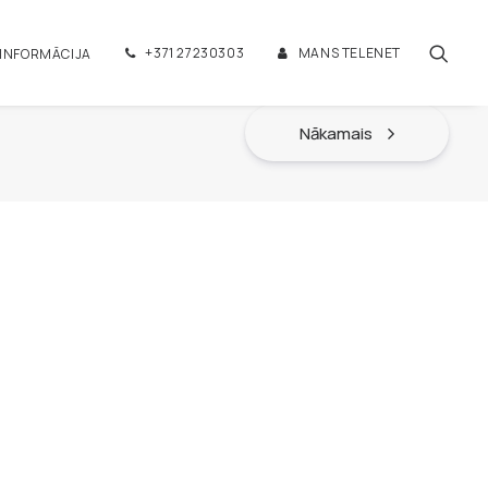
+371 27230303
MANS TELENET
 INFORMĀCIJA
Nākamais