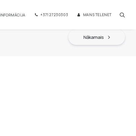
+371 27230303
MANS TELENET
 INFORMĀCIJA
Nākamais