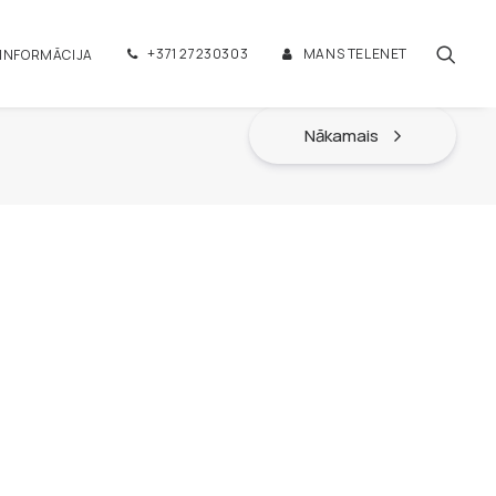
+371 27230303
MANS TELENET
 INFORMĀCIJA
Nākamais