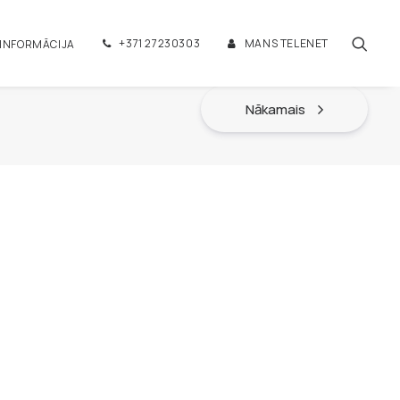
+371 27230303
MANS TELENET
 INFORMĀCIJA
Nākamais