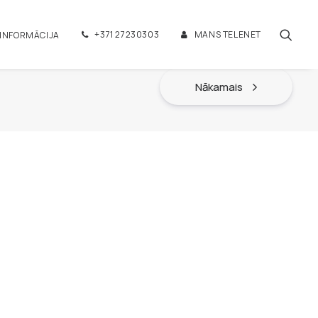
+371 27230303
MANS TELENET
 INFORMĀCIJA
Nākamais