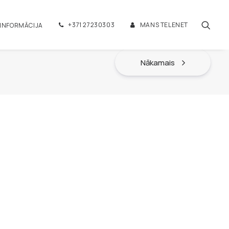
+371 27230303
MANS TELENET
 INFORMĀCIJA
Nākamais