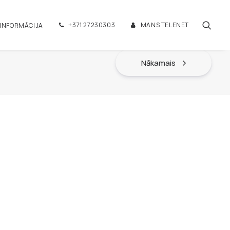
+371 27230303
MANS TELENET
 INFORMĀCIJA
Nākamais