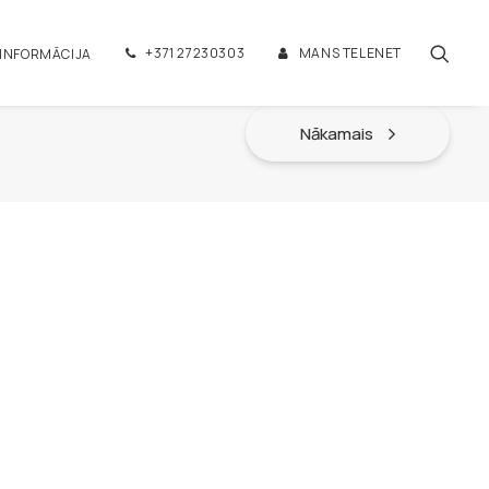
+371 27230303
MANS TELENET
 INFORMĀCIJA
Nākamais