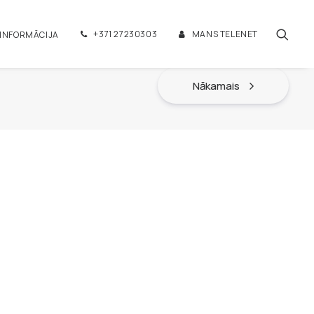
+371 27230303
MANS TELENET
 INFORMĀCIJA
Nākamais