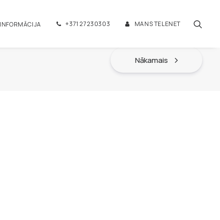
+371 27230303
MANS TELENET
 INFORMĀCIJA
Nākamais