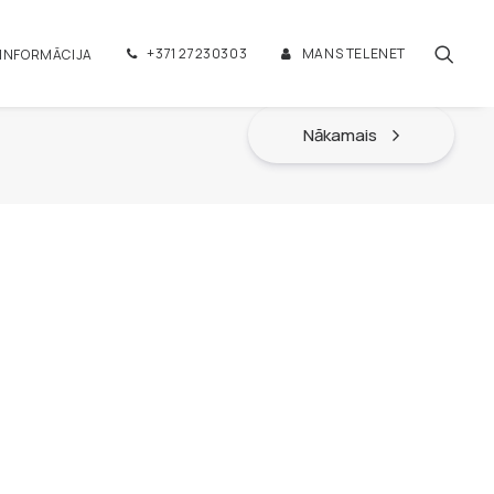
+371 27230303
MANS TELENET
 INFORMĀCIJA
Nākamais