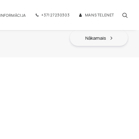
+371 27230303
MANS TELENET
 INFORMĀCIJA
Nākamais