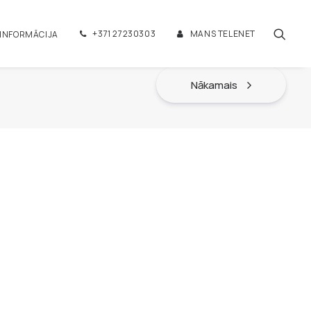
+371 27230303
MANS TELENET
 INFORMĀCIJA
Nākamais