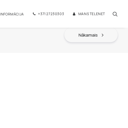
+371 27230303
MANS TELENET
 INFORMĀCIJA
Nākamais