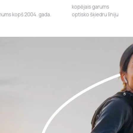
kopējais garums
r mums kopš 2004. gada.
optisko šķiedru līniju