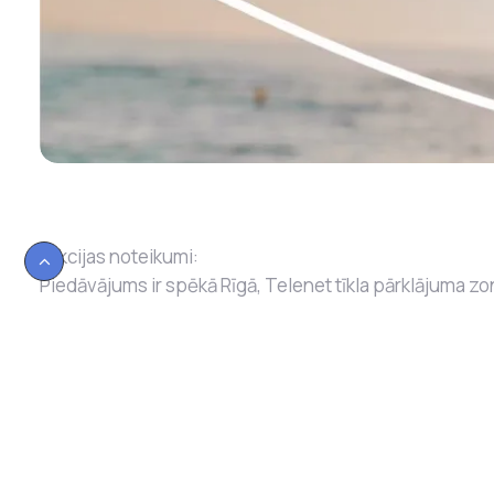
*Akcijas noteikumi:
Piedāvājums ir spēkā Rīgā, Telenet tīkla pārklājuma
līgumu, pieslēguma maksa ir 30 €.Piedāvājumu var izmant
4.08.2026. Cena ar PVN.