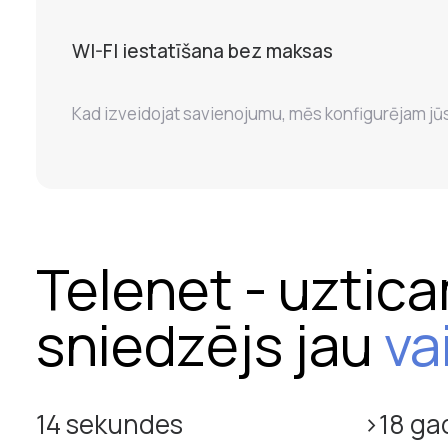
WI-FI iestatīšana bez maksas
Kad izveidojat savienojumu, mēs konfigurējam jū
Telenet - uztic
sniedzējs jau
va
14 sekundes
>18 ga