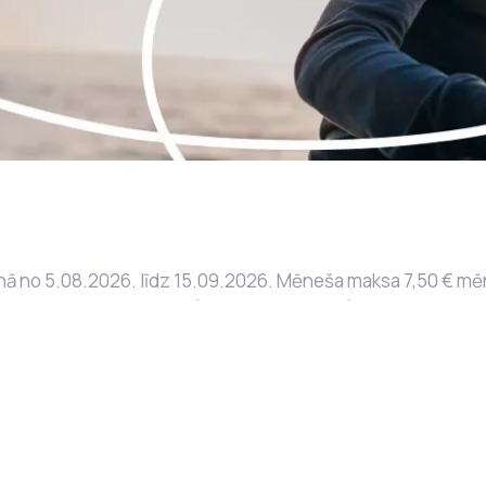
 zonā no 5.08.2026. līdz 15.09.2026. Mēneša maksa 7,50 € 
ot tikai jaunie klienti (fiziskas personas) vai bijušie klien