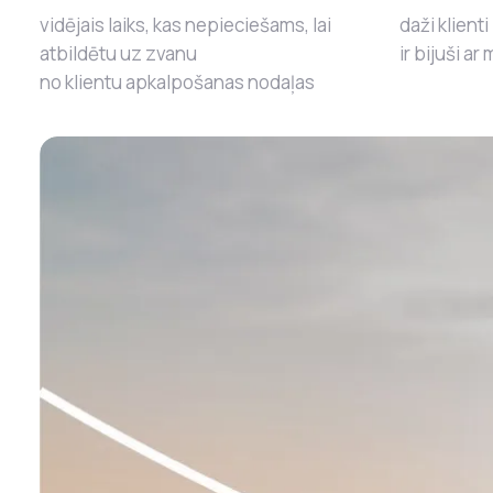
vidējais laiks, kas nepieciešams, lai
daži klienti
atbildētu uz zvanu
ir bijuši a
no klientu apkalpošanas nodaļas