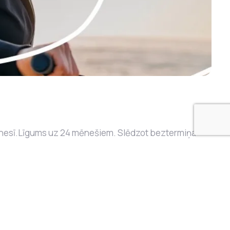
mēnesī.Līgums uz 24 mēnešiem. Slēdzot beztermiņa
ti, kuri atteicās no Telenet pakalpojumiem līdz