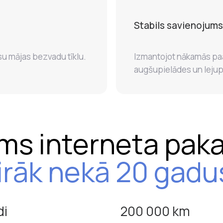
Stabils savienojums
su mājas bezvadu tīklu.
Izmantojot nākamās paa
augšupielādes un lejup
ams interneta pak
irāk nekā 20 gadu
di
200 000 km